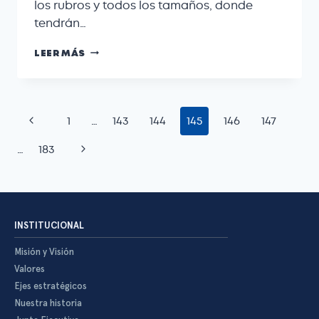
los rubros y todos los tamaños, donde
tendrán…
LEER MÁS
1
…
143
144
145
146
147
…
183
INSTITUCIONAL
Misión y Visión
Valores
Ejes estratégicos
Nuestra historia