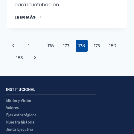
para la intubación…
LEER MÁS
1
…
176
177
178
179
180
…
183
INSTITUCIONAL
Misión y Visión
Valores
Ejes estratégicos
Nuestra historia
Junta Ejecutiva