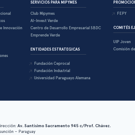
SERVICIOS PARA MIPYMES
PROMOCION
cional
Club Mipymes
FEPY
cos
Al-Invest Verde
COMITÉS E
 e Innovación
Centro de Desarrollo Empresarial SBDC
Emprende Verde
UIP Joven
Comisión d
ENTIDADES ESTRATEGICAS
iones
Fundación Ceprocal
Fundación Industrial
Universidad Paraguayo Alemana
irección:
Av. Santísimo Sacramento 945 c/Prof. Chávez.
sunción – Paraguay