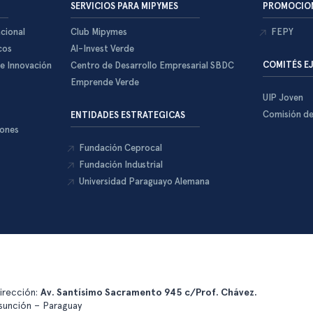
SERVICIOS PARA MIPYMES
PROMOCION
cional
Club Mipymes
FEPY
cos
Al-Invest Verde
COMITÉS E
 e Innovación
Centro de Desarrollo Empresarial SBDC
Emprende Verde
UIP Joven
Comisión d
ENTIDADES ESTRATEGICAS
iones
Fundación Ceprocal
Fundación Industrial
Universidad Paraguayo Alemana
irección:
Av. Santísimo Sacramento 945 c/Prof. Chávez.
sunción – Paraguay