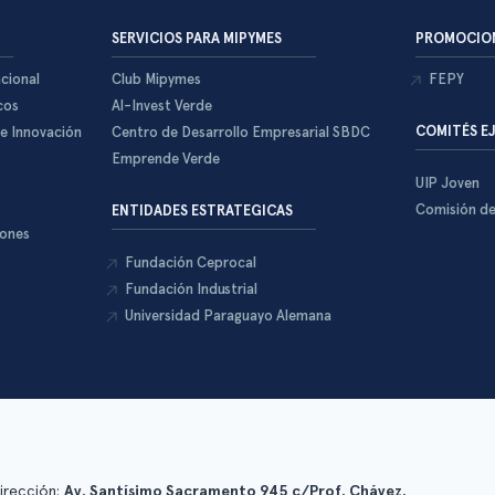
SERVICIOS PARA MIPYMES
PROMOCION
cional
Club Mipymes
FEPY
cos
Al-Invest Verde
COMITÉS E
 e Innovación
Centro de Desarrollo Empresarial SBDC
Emprende Verde
UIP Joven
Comisión d
ENTIDADES ESTRATEGICAS
iones
Fundación Ceprocal
Fundación Industrial
Universidad Paraguayo Alemana
irección:
Av. Santísimo Sacramento 945 c/Prof. Chávez.