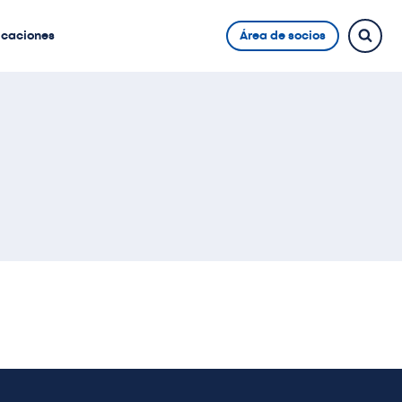
icaciones
Área de socios
o