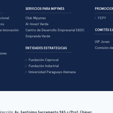
SERVICIOS PARA MIPYMES
PROMOCION
cional
Club Mipymes
FEPY
cos
Al-Invest Verde
COMITÉS E
 e Innovación
Centro de Desarrollo Empresarial SBDC
Emprende Verde
UIP Joven
Comisión d
ENTIDADES ESTRATEGICAS
iones
Fundación Ceprocal
Fundación Industrial
Universidad Paraguayo Alemana
irección:
Av. Santísimo Sacramento 945 c/Prof. Chávez.