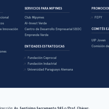
SERVICIOS PARA MIPYMES
PROMOCION
cional
Club Mipymes
FEPY
cos
Al-Invest Verde
COMITÉS E
 e Innovación
Centro de Desarrollo Empresarial SBDC
Emprende Verde
UIP Joven
Comisión d
ENTIDADES ESTRATEGICAS
iones
Fundación Ceprocal
Fundación Industrial
Universidad Paraguayo Alemana
irección:
Av. Santísimo Sacramento 945 c/Prof. Chávez.