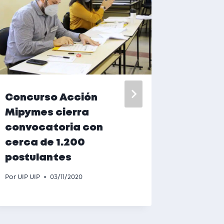
Concurso Acción
Busca
Mipymes cierra
(a) pa
convocatoria con
empre
cerca de 1.200
Por
UIP UIP
postulantes
Por
UIP UIP
03/11/2020