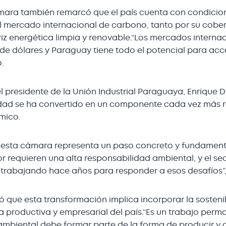
Cámara también remarcó que el país cuenta con condicio
l mercado internacional de carbono, tanto por su cober
z energética limpia y renovable.“Los mercados internac
 de dólares y Paraguay tiene todo el potencial para ac
.
el presidente de la Unión Industrial Paraguaya, Enrique 
lidad se ha convertido en un componente cada vez más r
mico.
 esta cámara representa un paso concreto y fundamenta
 requieren una alta responsabilidad ambiental, y el se
trabajando hace años para responder a esos desafíos”,
ó que esta transformación implica incorporar la sosten
ra productiva y empresarial del país.“Es un trabajo perm
mbiental debe formar parte de la forma de producir y d