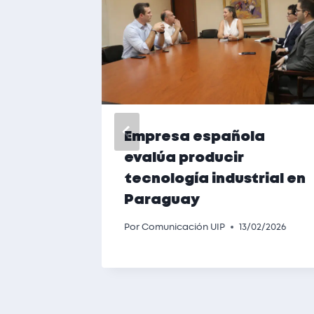
a el
Empresa española
para
evalúa producir
o
tecnología industrial en
Paraguay
Por
Comunicación UIP
13/02/2026
01/2026