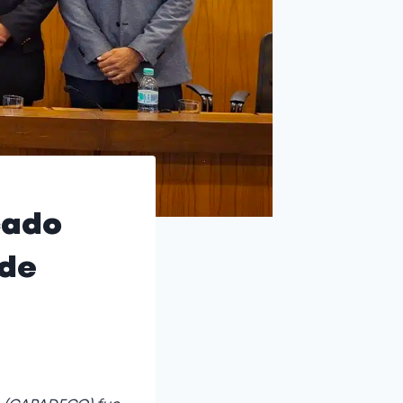
cado
 de