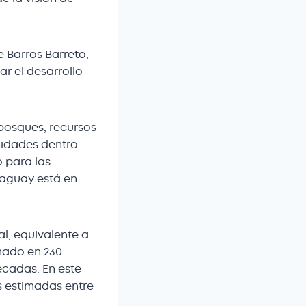
e Barros Barreto,
r el desarrollo
.
bosques, recursos
nidades dentro
 para las
raguay está en
l, equivalente a
imado en 230
écadas. En este
s estimadas entre