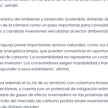
s”, señaló.
 ministro del Ambiente y Desarrollo Sostenible, Rolando d
ón de la cámara como un paso importante para consolida
ís y canalizar inversiones vinculadas al sector ambiental
raguay posee importantes activos naturales, como sus 
riz energética limpia, que pueden convertirse en oportu
l de carbono.“La sostenibilidad no representa un costo
a inversión. Los consumidores exigen trazabilidad y Pa
sponder a esos estándares”, afirmó.
 además el 44,4% de su territorio con cobertura foresta
 hectáreas, y cuenta con un potencial de mitigación est
ladas de gases de efecto invernadero en las próximas d
rrollo del mercado de carbono podría atraer inversione
s de dólares anuales.