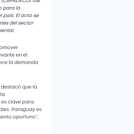
o (CAPADECO) fue
o para la
 país. El acto se
tes del sector
ental.
promover
vante en el
rece la demanda
 destacó que la
la
d es clave para
nales. Paraguay es
ento oportuno”,