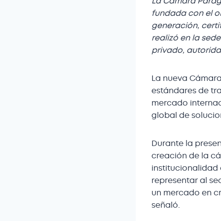
La Cámara Paragu
fundada con el ob
generación, certi
realizó en la sed
privado, autorid
La nueva Cámara 
estándares de tr
mercado internac
global de solucio
Durante la presen
creación de la c
institucionalidad
representar al se
un mercado en cr
señaló.