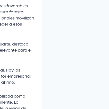
nes favorables
tura forestal
ionales movilizan
ceder a esos
Duarte, destacó
elevante para el
l. Hoy los
ctor empresarial
 afirmó.
ibilidad como
anente. La
e la visión de