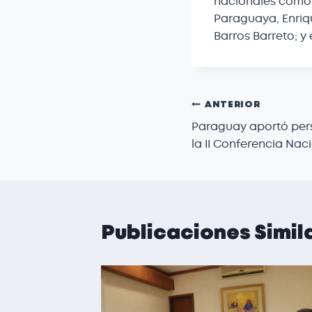
nacionales como te
Paraguaya, Enriqu
Barros Barreto; y 
ANTERIOR
Paraguay aportó per
la II Conferencia Naci
Publicaciones Simil