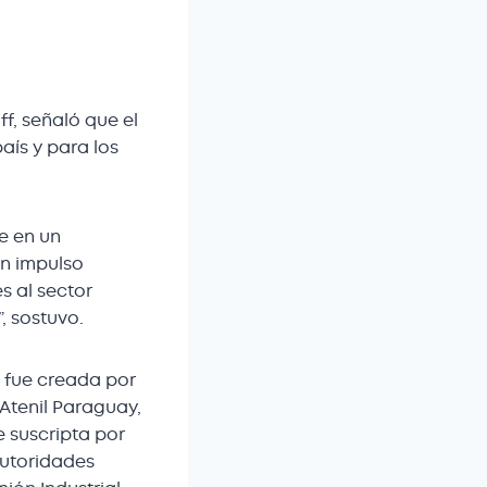
ff, señaló que el
ís y para los
e en un
un impulso
s al sector
, sostuvo.
 fue creada por
Atenil Paraguay,
e suscripta por
autoridades