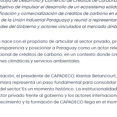
aya de Desarrollo y Comercio de Créditos de Carbon
jetivo de impulsar el desarrollo de un ecosistema sólid
ficación y comercialización de créditos de carbono en el
e de la Unión Industrial Paraguaya y reunió a representan
ades del Gobierno y actores vinculados al mercado ambi
nace con el propósito de articular al sector privado, 
ansparencia y posicionar a Paraguay como un actor rele
ional de créditos de carbono, en un contexto donde c
nes climáticas y servicios ambientales.
tación, el presidente de CAPADECO, Kiantar Betancourt,
ámara representa un paso fundamental para consolidar 
 del sector.“Es un momento histórico. La institucionalida
ctor privado frente al gobierno y los actores internacio
ecimiento y la formación de CAPADECO llega en el mom