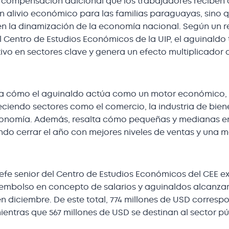
 compensación adicional que los trabajadores reciben a
un alivio económico para las familias paraguayas, sino 
en la dinamización de la economía nacional. Según un r
 Centro de Estudios Económicos de la UIP, el aguinaldo
ativo en sectores clave y genera un efecto multiplicador 
.
ya cómo el aguinaldo actúa como un motor económico, 
iendo sectores como el comercio, la industria de bienes
tronomía. Además, resalta cómo pequeñas y medianas 
ndo cerrar el año con mejores niveles de ventas y una 
jefe senior del Centro de Estudios Económicos del CEE ex
mbolso en concepto de salarios y aguinaldos alcanzará 
n diciembre. De este total, 774 millones de USD corresp
ientras que 567 millones de USD se destinan al sector pú