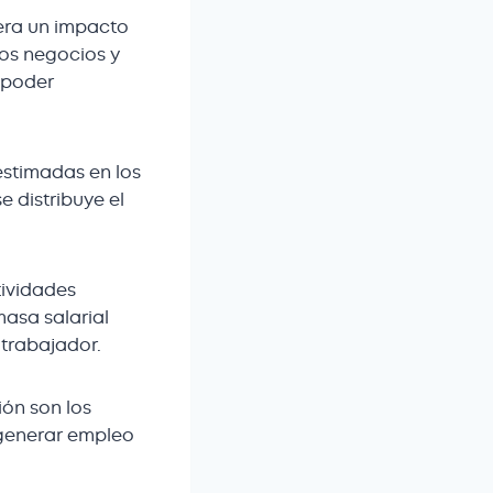
nera un impacto
ños negocios y
 poder
estimadas en los
e distribuye el
tividades
masa salarial
 trabajador.
ión son los
 generar empleo