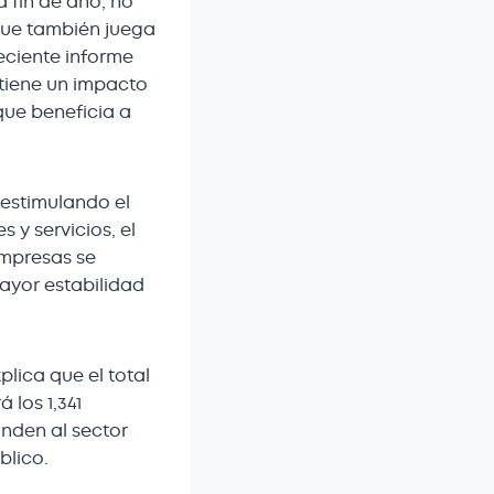
 fin de año, no
que también juega
eciente informe
 tiene un impacto
que beneficia a
estimulando el
 y servicios, el
empresas se
mayor estabilidad
plica que el total
los 1,341
onden al sector
blico.