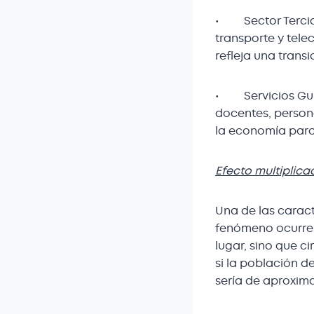
• Sector Terciari
transporte y tele
refleja una trans
• Servicios Gube
docentes, person
la economía par
Efecto multiplica
Una de las caract
fenómeno ocurre 
lugar, sino que c
si la población d
sería de aproxima