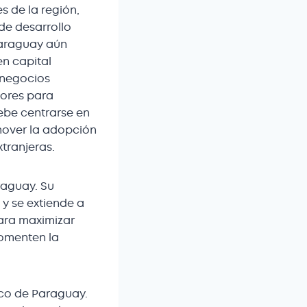
s de la región,
 de desarrollo
Paraguay aún
en capital
 negocios
dores para
ebe centrarse en
omover la adopción
xtranjeras.
raguay. Su
 y se extiende a
ara maximizar
fomenten la
ico de Paraguay.