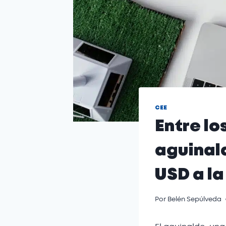
CEE
Entre lo
aguinald
USD a l
Por
Belén Sepúlveda