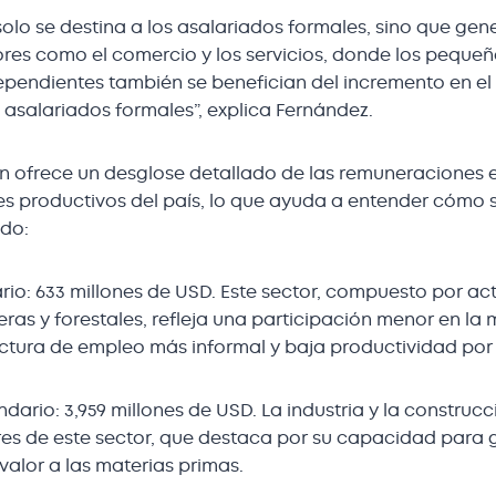
solo se destina a los asalariados formales, sino que ge
ores como el comercio y los servicios, donde los peque
ependientes también se benefician del incremento en el
s asalariados formales”, explica Fernández.
én ofrece un desglose detallado de las remuneraciones 
es productivos del país, lo que ayuda a entender cómo s
ldo:
o: 633 millones de USD. Este sector, compuesto por ac
ras y forestales, refleja una participación menor en la 
uctura de empleo más informal y baja productividad por
io: 3,959 millones de USD. La industria y la construcc
res de este sector, que destaca por su capacidad para
valor a las materias primas.