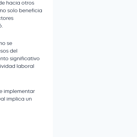
de hacia otros
 no solo beneficia
ctores
ó.
ómo se
sos del
nto significativo
ividad laboral
ue implementar
ual implica un