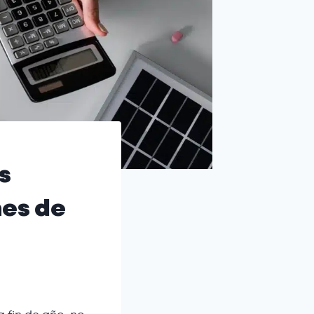
s
nes de