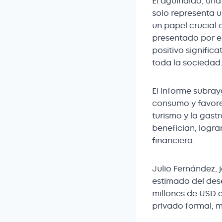
El aguinaldo, una
solo representa 
un papel crucial 
presentado por el
positivo signific
toda la sociedad
El informe subra
consumo y favorec
turismo y la gas
benefician, logra
financiera.
Julio Fernández, 
estimado del dese
millones de USD e
privado formal, m