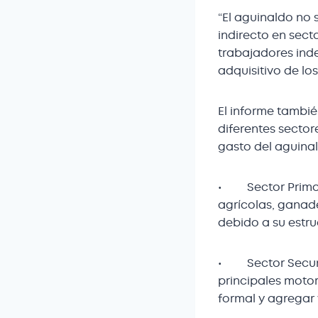
“El aguinaldo no 
indirecto en sect
trabajadores ind
adquisitivo de lo
El informe tambi
diferentes sector
gasto del aguina
• Sector Primari
agrícolas, ganade
debido a su estr
• Sector Secundar
principales moto
formal y agregar 