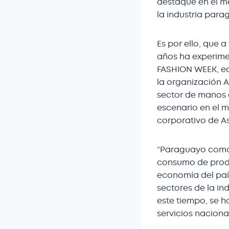
destaque en el me
la industria para
Es por ello, que a
años ha experime
FASHION WEEK, edi
la organización A
sector de manos 
escenario en el m
corporativo de As
“Paraguayo como 
consumo de produc
economía del paí
sectores de la i
este tiempo, se h
servicios naciona