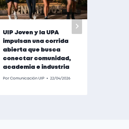
UIP Joven y la UPA
X-Plas
impulsan una corrida
empleo
abierta que busca
parag
conectar comunidad,
Por
Belén 
academia e industria
Por
Comunicación UIP
22/04/2026