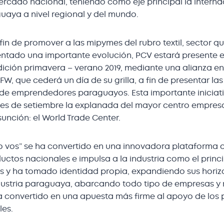
rcado nacional, teniendo como eje principal la interna
guaya a nivel regional y del mundo.
 fin de promover a las mipymes del rubro textil, sector qu
ntado una importante evolución, PCV estará presente 
ción primavera – verano 2019, mediante una alianza ent
FW, que cederá un día de su grilla, a fin de presentar la
de emprendedores paraguayos. Esta importante iniciat
es de setiembre la explanada del mayor centro empresar
unción: el World Trade Center.
vos” se ha convertido en una innovadora plataforma 
tos nacionales e impulsa a la industria como el princi
s y ha tomado identidad propia, expandiendo sus horizo
ndustria paraguaya, abarcando todo tipo de empresas y 
a convertido en una apuesta más firme al apoyo de los 
les.