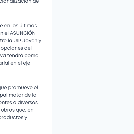
cionalización de
e en los últimos
en el ASUNCIÓN
re la UIP Joven y
s opciones del
iva tendrá como
ial en el eje
que promueve el
pal motor de la
ntes a diversos
rubros que, en
productos y