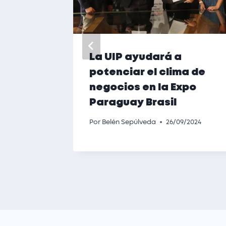
La UIP ayudará a
uenta
potenciar el clima de
s
negocios en la Expo
Paraguay Brasil
Por
Belén Sepúlveda
26/09/2024